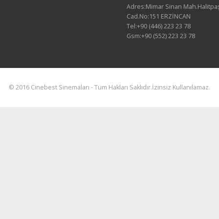
Adres:Mimar Sinan Mah.Halitpa
Cad.No:151 ERZİNCAN
Tel:+90 (446) 223 23 78
Gsm:+90 (552) 223 23 78
© 2016 Cinebest Sinemaları - Tüm Hakları Saklıdır.İzinsiz Kullanılamaz.