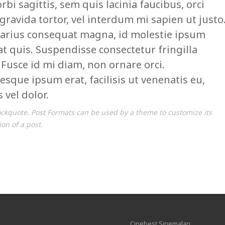
orbi sagittis, sem quis lacinia faucibus, orci
gravida tortor, vel interdum mi sapien ut justo
varius consequat magna, id molestie ipsum
at quis. Suspendisse consectetur fringilla
 Fusce id mi diam, non ornare orci.
esque ipsum erat, facilisis ut venenatis eu,
 vel dolor.
lockquote. Post Formats can be used by a theme to customize its
on of a post.
Cinebest Sinemaları