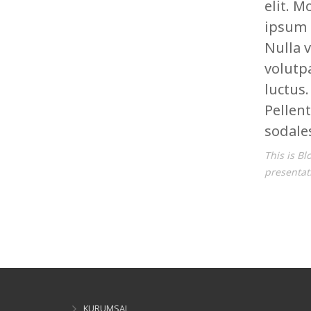
elit. M
ipsum 
Nulla 
volutp
luctus.
Pellent
sodales
This is B
presentati
KURUMSAL