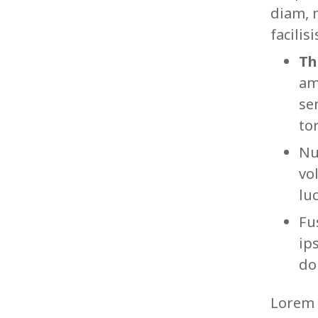
diam, 
facilis
Th
am
se
to
Nu
vo
lu
Fu
ip
do
Lorem 