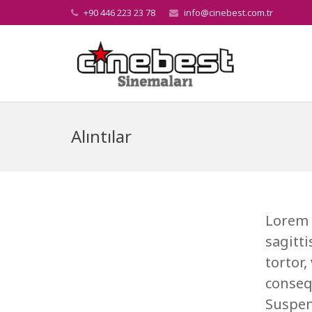
+90 446 223 23 78
info@cinebest.com.tr
Alıntılar
Lorem i
sagitti
tortor,
conseq
Suspend